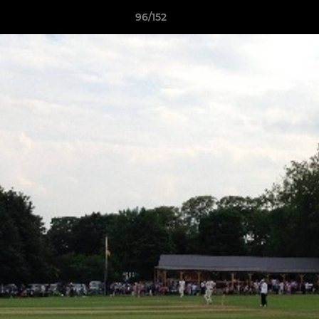
96/152